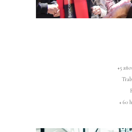
+5 año
Trab
+ 60 