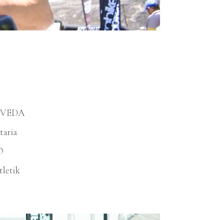
 FEVEDA
taria
O
tletik