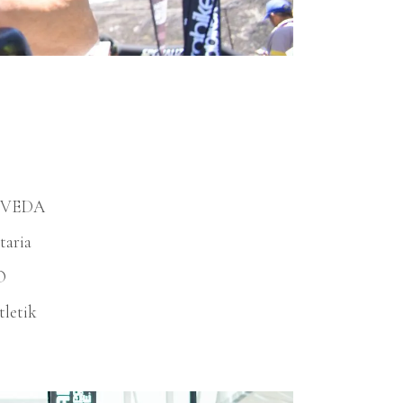
 FEVEDA
taria
O
tletik