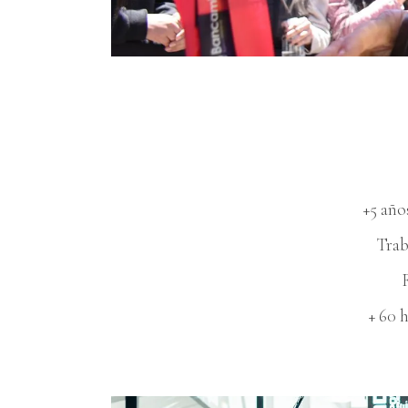
+5 año
Trab
+ 60 